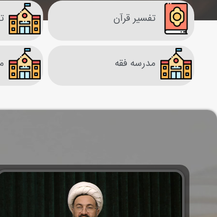
تفسير قرآن
تف
مدرسه فقه
م