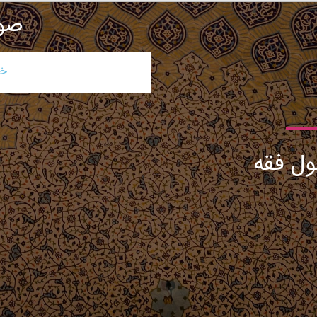
صو
خا
ل فقه