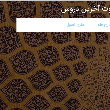
ت آخرين دروس
رج فقه
خارج اصول